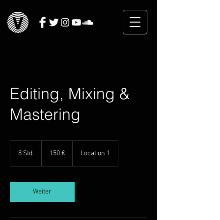
Editing, Mixing &
Mastering
150
Euro
8 Std.
8
150 €
Location 1
S
t
d
.
Weiter