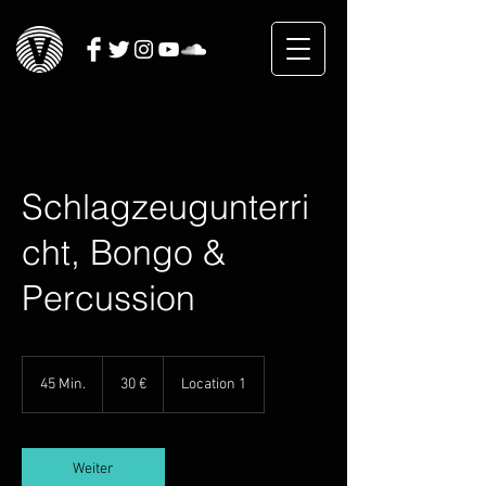
Schlagzeugunterri
cht, Bongo &
Percussion
30
Euro
45 Min.
4
30 €
Location 1
5
M
i
n
Weiter